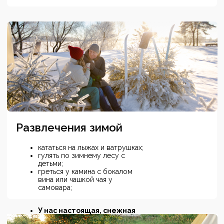
Спа-баня с программами :
массаж
звуковая терапия
выкатывания солью
мыльно-веничное омовение
укачивание на качелях
В сауне с купелью можно самостоятельно
попариться, она вмещает до 8 человек.
Подробнее о спа-бане
ЯХТЕННЫЕ ТУРЫ НА ВОЛГЕ