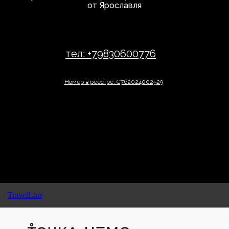
от Ярославля
тел: +79830600776
Номер в реестре: С762024002529
TravelLine