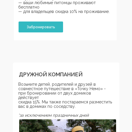
— ваши любимые питомцы проживают
бесплатно
— для владельцев скидка 10% на проживание.
Забронировать
Развлечения зимой
кататься на лыжах и ватрушках;
гулять по зимнему лесу с
детьми;
греться у камина с бокалом
вина или чашкой чая у
самовара;
У нас настоящая, снежная
зима!
ДРУЖНОЙ КОМПАНИЕЙ
Возьмите детей, родителей и друзей в
совместное путешествие в «Точку Немо» -
при бронировании от двух домиков
действует
скидка 15%. Мы также постараемся разместить
вас в домиках по соседству.
*за исключением праздничных дней
Круглый год
наблюдать в телескоп за звездным небом;
напитываться свежим сосновым воздухом и