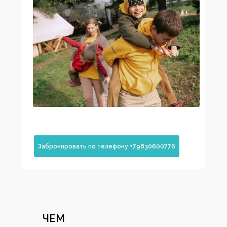
Волжскими закатами;
слушать пение птиц;
гладить ручных кроликов;
сидеть у костра;
смотреть вечернее кино на большом экране;
оставаться в кровати с любимой книгой;
Для детей
Забронировать по телефону +79830600776
квесты по территории;
игры на свежем воздухе;
настольные игры в специальном шатре;
мастер‑классы;
маршмеллоу у костра;
детский безопасный фрироуп‑парк;
вечерние кинопоказы на большом
экране;
совместные посиделки у костровых зон.
ЧЕМ