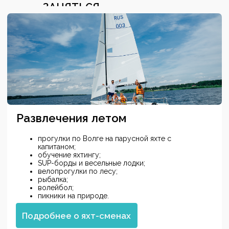
ЗАНЯТЬСЯ
Интересное рядом
Замок купца Понизовкина (10 мин) — необычная
архитектура;
Село Вятское (30 мин) — самая красивая
деревня России;
Кострома — город Золотого кольца;
Ярославль (25 км) — город с богатой историей.
Все локации доступны на автомобиле!
СПА-баня и сауна