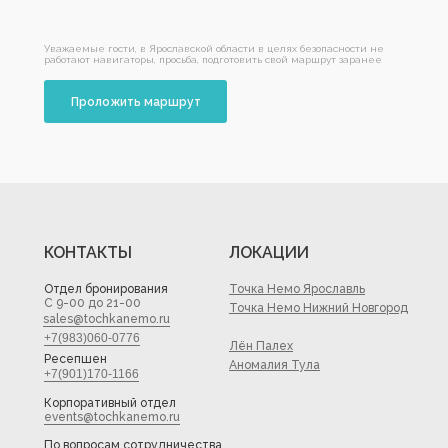
Уважаемые гости, в Ярославской области в целях безопасности не
работают навигаторы, просьба, подготовить свой маршрут заранее
Проложить маршрут
КОНТАКТЫ
ЛОКАЦИИ
Отдел бронирования
Точка Немо Ярославль
С 9-00 до 21-00
Точка Немо Нижний Новгород
sales@tochkanemo.ru
+7(983)060-0776
Лён Палех
Ресепшен
Аномалия Тула
+7(901)170-1166
Корпоративный отдел
events@tochkanemo.ru
По вопросам сотрудничества